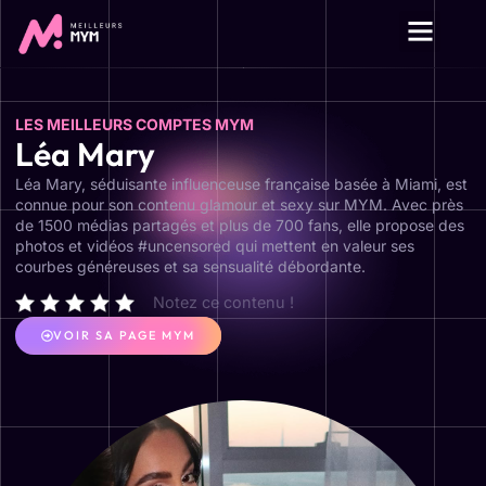
LES MEILLEURS COMPTES MYM
Léa Mary
Léa Mary, séduisante influenceuse française basée à Miami, est
connue pour son contenu glamour et sexy sur MYM. Avec près
de 1500 médias partagés et plus de 700 fans, elle propose des
photos et vidéos #uncensored qui mettent en valeur ses
courbes généreuses et sa sensualité débordante.
Notez ce contenu !
VOIR SA PAGE MYM