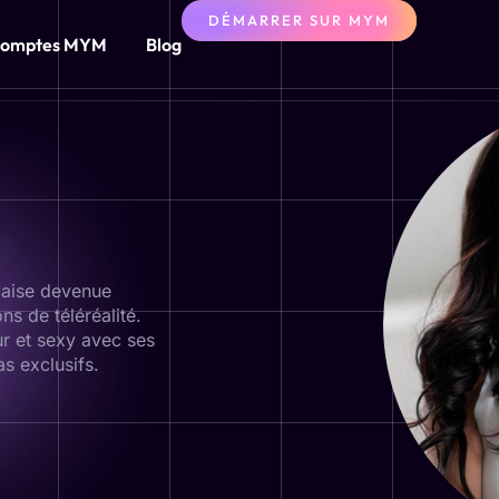
DÉMARRER SUR MYM
omptes MYM
Blog
nçaise devenue
ns de téléréalité.
r et sexy avec ses
s exclusifs.