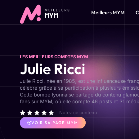
Meilleurs MYM
C
LES MEILLEURS COMPTES MYM
Julie Ricci
Julie Ricci, née en 1985, est une influenceuse fra
célèbre grâce à sa participation à plusieurs émissio
Cette bombe lyonnaise partage du contenu glamou
fans sur MYM, où elle compte 46 posts et 31 média
Notez ce contenu !
VOIR SA PAGE MYM