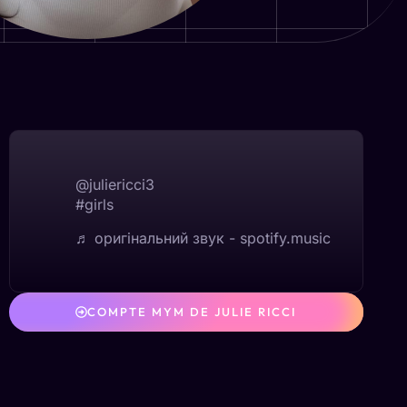
@juliericci3
#girls
♬ оригінальний звук - spotify.music
COMPTE MYM DE JULIE RICCI