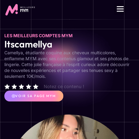
LES MEILLEURS COMPTES MYM
Itscamellya
Camellya, étudiante coquine aux cheveux multicolores,
enflamme MYM avec ses contenus glamour et ses photos de
lingerie. Cette jolie française à l’esprit curieux adore découvrir
de nouvelles expériences et partager ses tenues sexy à
seulement 10€/mois.
Notez ce contenu !
VOIR SA PAGE MYM